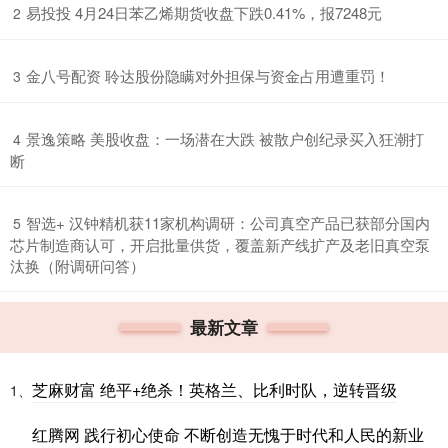
​易投投 4月24日苯乙烯期货收盘下跌0.41%，报7248元
2
​金八号配资 聆达股份隐瞒对外担保与资金占用遭重罚！
3
​景逸策略 美股收盘：一场潜在大跌 被散户创纪录买入狂潮打
4
断
​智选+ 汉钟精机获11家机构调研：公司真空产品已获部分国内
5
芯片制造商认可，开启批量供货，覆盖新产线扩产及老旧真空泵
汰换（附调研问答）
最新文章
芝麻财富 绝平+绝杀！英格兰、比利时队，逆转晋级
1、
红腾网 践行初心使命 不断创造无愧于时代和人民的新业