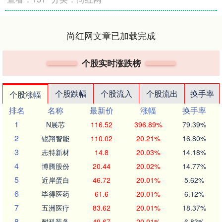
尚红网文章已加载完成
个股实时涨跌榜
个股跌幅
个股流入
个股流出
换手率
个股涨幅
排名
名称
最新价
涨幅
换手率
1
N展芯
116.52
396.89%
79.39%
2
锐翔智能
110.02
20.21%
16.80%
3
志特新材
14.8
20.03%
14.18%
4
博腾股份
20.44
20.02%
14.77%
5
近岸蛋白
46.72
20.01%
5.62%
6
毕得医药
61.6
20.01%
6.12%
7
五洲医疗
83.62
20.01%
18.37%
8
耐科装备
49.67
20.01%
6.83%