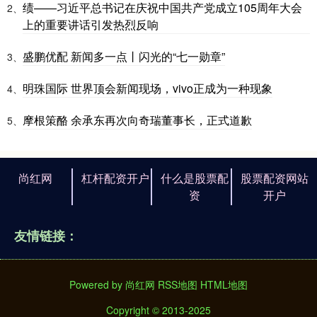
绩——习近平总书记在庆祝中国共产党成立105周年大会
2、
上的重要讲话引发热烈反响
盛鹏优配 新闻多一点丨闪光的“七一勋章”
3、
明珠国际 世界顶会新闻现场，vivo正成为一种现象
4、
摩根策酪 余承东再次向奇瑞董事长，正式道歉
5、
尚红网
杠杆配资开户
什么是股票配
股票配资网站
资
开户
友情链接：
Powered by
尚红网
RSS地图
HTML地图
Copyright
© 2013-2025