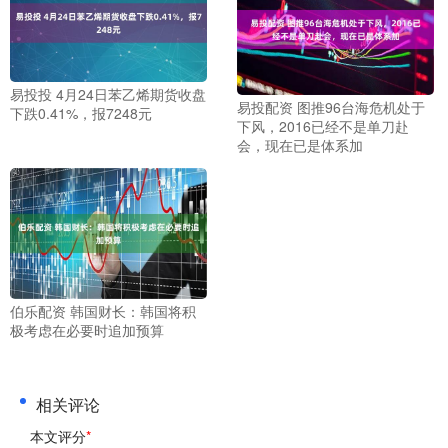
易投投 4月24日苯乙烯期货收盘
易投配资 图推96台海危机处于
下跌0.41%，报7248元
下风，2016已经不是单刀赴
会，现在已是体系加
伯乐配资 韩国财长：韩国将积
极考虑在必要时追加预算
相关评论
本文评分
*