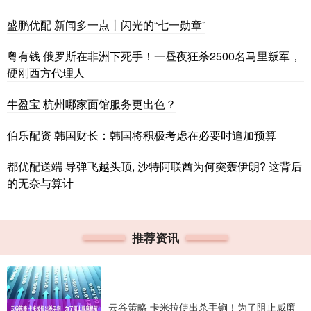
盛鹏优配 新闻多一点丨闪光的“七一勋章”
粤有钱 俄罗斯在非洲下死手！一昼夜狂杀2500名马里叛军，
硬刚西方代理人
牛盈宝 杭州哪家面馆服务更出色？
伯乐配资 韩国财长：韩国将积极考虑在必要时追加预算
都优配送端 导弹飞越头顶, 沙特阿联酋为何突轰伊朗? 这背后
的无奈与算计
推荐资讯
云谷策略 卡米拉使出杀手锏！为了阻止威廉