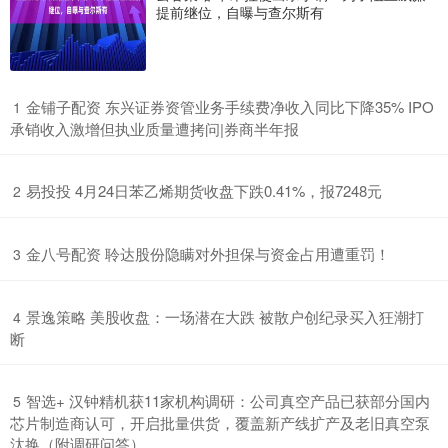
提前继位，自曝与查尔斯有
​金铺子配资 东兴证券资管业务手续费净收入同比下降35% IPO
1
承销收入激增但执业质量遭拷问|券商半年报
​易投投 4月24日苯乙烯期货收盘下跌0.41%，报7248元
2
​金八号配资 聆达股份隐瞒对外担保与资金占用遭重罚！
3
​景逸策略 美股收盘：一场潜在大跌 被散户创纪录买入狂潮打
4
断
​智选+ 汉钟精机获11家机构调研：公司真空产品已获部分国内
5
芯片制造商认可，开启批量供货，覆盖新产线扩产及老旧真空泵
汰换（附调研问答）