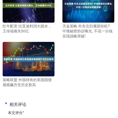
红牛配资 比亚迪利润大跳水，
天金策略 外东北归属迎转机?
王传福痛失50亿
中俄秘密协议曝光, 不花一分钱
实现战略突破!
策略联盟 外国持有的美国国债
规模飙升至历史新高
相关评论
本文评分
*