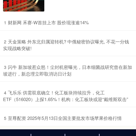
​财新网 禾赛-W首挂上市 股价现涨逾14%
1
​天金策略 外东北归属迎转机? 中俄秘密协议曝光, 不花一分钱
2
实现战略突破!
​闪牛 新加坡惹众怒！尘封机密曝光，日本细菌战研究曾在新加
3
坡进行，新总理立即取消访日计划
​飞乐乐 供需双底确立！化工板块持续拉升，化工
4
ETF（516020）上探1.65%！机构：化工板块或迎“戴维斯双击”
​至尊配资 2025年5月13日全国主要批发市场苹果价格行情
5