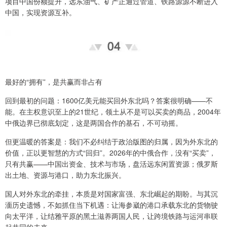
项目中国份额提升，远东油气、矿产正通过管道、铁路源源不断进入
中国，实现资源互补。
最好的“拥有”，是共赢而非占有
回到最初的问题：1600亿美元能买回外东北吗？答案很明确——不
能。在主权意识至上的21世纪，领土从不是可以买卖的商品，2004年
中俄边界已彻底划定，这是两国合作的基石，不可动摇。
但更温暖的答案是：我们不必纠结于政治版图的归属，因为外东北的
价值，正以更智慧的方式“回归”。2026年的中俄合作，没有“买卖”，
只有共赢——中国出资金、技术与市场，盘活远东闲置资源；俄罗斯
出土地、资源与港口，助力东北振兴。
国人对外东北的牵挂，本质是对国家富强、东北崛起的期盼。与其沉
湎历史遗憾，不如抓住当下机遇：让海参崴的港口承载东北的货物驶
向太平洋，让结雅平原的黑土滋养两国人民，让跨境铁路与运河串联
起共同的未来。