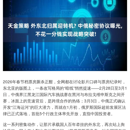
2026年春节档票房厮杀正酣，全网都在讨论影片口碑与票房纪录时，
东北亚的版图上，一条改写格局的“暗线”悄然提速——2月28日至3月1
日，中俄界江黑龙江国际汽车挑战赛在黑河与布拉戈维申斯克之间开
赛，冰面上的竞速背后，是跨境合作的热络；3月3日，中俄正式确认
开发“江海运河”的巨大潜力，而就在1月初，俄罗斯国际超前发展区法
律已正式落地，首批5个行政主体率先开放，直指中国投资者。
这一系列密集动作，让那片承载国人百年牵挂的外东北，再次站上舆