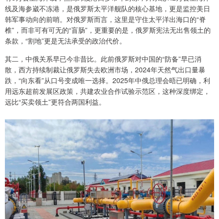
线及海参崴不冻港，是俄罗斯太平洋舰队的核心基地，更是监控美日
韩军事动向的前哨。对俄罗斯而言，这里是守住太平洋出海口的“脊
椎”，而非可有可无的“盲肠”，更重要的是，俄罗斯宪法无出售领土的
条款，“割地”更是无法承受的政治代价。
其二，中俄关系早已今非昔比。此前俄罗斯对中国的“防备”早已消
散，西方持续制裁让俄罗斯失去欧洲市场，2024年天然气出口量暴
跌，“向东看”从口号变成唯一选择。2025年中俄总理会晤已明确，利
用远东超前发展区政策，共建农业合作试验示范区，这种深度绑定，
远比“买卖领土”更符合两国利益。