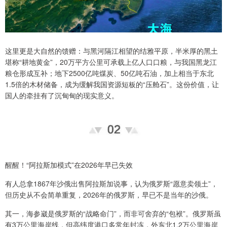
这里更是大自然的馈赠：与黑河隔江相望的结雅平原，半米厚的黑土
堪称“耕地黄金”，20万平方公里可承载上亿人口口粮，与我国黑龙江
粮仓形成互补；地下2500亿吨煤炭、50亿吨石油，加上相当于东北
1.5倍的木材储备，成为缓解我国资源短板的“压舱石”。这份价值，让
国人的牵挂有了沉甸甸的现实意义。
醒醒！“阿拉斯加模式”在2026年早已失效
有人总拿1867年沙俄出售阿拉斯加说事，认为俄罗斯“愿意卖领土”，
但历史从不会简单重复，2026年的俄罗斯，早已不是当年的沙俄。
其一，海参崴是俄罗斯的“战略命门”，而非可舍弃的“包袱”。俄罗斯虽
有3万公里海岸线，但高纬度港口多常年封冻，外东北1.2万公里海岸