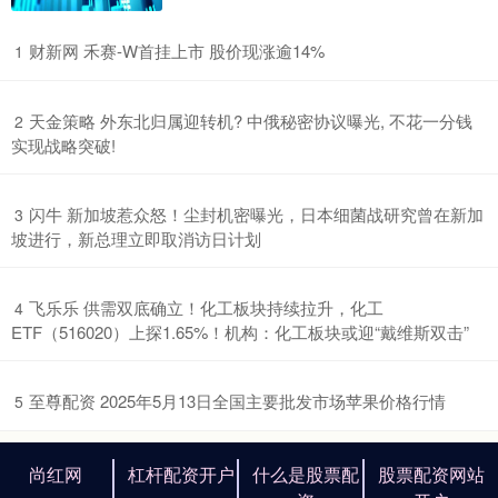
​财新网 禾赛-W首挂上市 股价现涨逾14%
1
​天金策略 外东北归属迎转机? 中俄秘密协议曝光, 不花一分钱
2
实现战略突破!
​闪牛 新加坡惹众怒！尘封机密曝光，日本细菌战研究曾在新加
3
坡进行，新总理立即取消访日计划
​飞乐乐 供需双底确立！化工板块持续拉升，化工
4
ETF（516020）上探1.65%！机构：化工板块或迎“戴维斯双击”
​至尊配资 2025年5月13日全国主要批发市场苹果价格行情
5
尚红网
杠杆配资开户
什么是股票配
股票配资网站