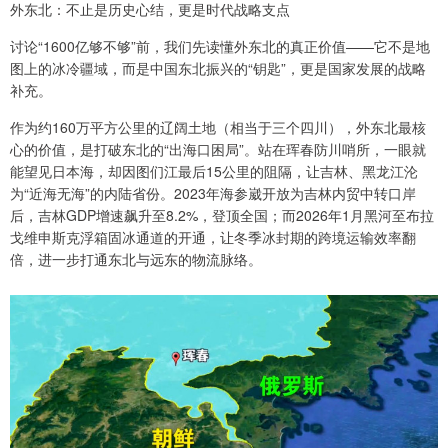
外东北：不止是历史心结，更是时代战略支点
讨论“1600亿够不够”前，我们先读懂外东北的真正价值——它不是地
图上的冰冷疆域，而是中国东北振兴的“钥匙”，更是国家发展的战略
补充。
作为约160万平方公里的辽阔土地（相当于三个四川），外东北最核
心的价值，是打破东北的“出海口困局”。站在珲春防川哨所，一眼就
能望见日本海，却因图们江最后15公里的阻隔，让吉林、黑龙江沦
为“近海无海”的内陆省份。2023年海参崴开放为吉林内贸中转口岸
后，吉林GDP增速飙升至8.2%，登顶全国；而2026年1月黑河至布拉
戈维申斯克浮箱固冰通道的开通，让冬季冰封期的跨境运输效率翻
倍，进一步打通东北与远东的物流脉络。