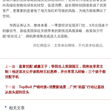
向高端化智能化绿色化转型，促进消费。超长期特别国债形成了优质
资产，更重要的是避免了地方加杠杆导致的风险，为地方财政腾出了
空间。
华西证券认为，整体来看，一季度经济实现开门红，3月出现多个
积极信号。面临美国加征关税带来的新情况凤凰策略，政策加力可
能“箭在弦上”，择机降准降息或进入兑现期。
尚红网提示：文章来自网络，不代表本站观点。
上一篇：
盈富忧配 威廉王子：等我当上英国国王，我将改革君主
制！他还首次公开谈凯特王妃患癌，并分享育儿经验：三个孩子都
没配手机
下一篇：
TopBull 产销对接+消费新场景，广州“助荔”行动让荔枝
从枝头甜到舌头
相关文章