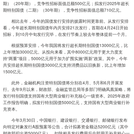
期）（20年期），竞争性招标面值总额500亿元；拟发行2025年超长
期特别国债（二期）（30年期），竞争性招标面值总额710亿元。
相比去年，今年的国债发行安排的披露时间更靠前。从发行安排
看，今年超长期特别国债年内共安排21次发行，首期在4月24日开始
招标，到10月中旬发行完毕，在发行节奏上较去年整体提前一个月。
根据预算安排，今年我国将发行超长期特别国债13000亿元，比
上年增加3000亿元。从投向来看，其中8000亿元用于更大力度支
持“两重”项目，5000亿元用于加力扩围实施“两新”政策。其中，今年
共安排超长期特别国债3000亿元支持消费品以旧换新，比上年增加
1500亿元。
此外，金融机构注资特别国债将分别在4月、5月和6月开展发
行。去年9月以来，财政部、金融监管总局等多部门明确凤凰策略，将
发行特别国债支持国有大型商业银行补充核心一级资本。2025年政府
工作报告明确，拟发行特别国债5000亿元，支持国有大型商业银行补
充资本。
今年3月30日，中国银行、建设银行、交通银行、邮储银行发布
向特定对象发行A股预案等公告，合计拟募资金额达5200亿元（其中
财政部拟出资5000亿元），扣除相关发行费用后全部用于补充核心一