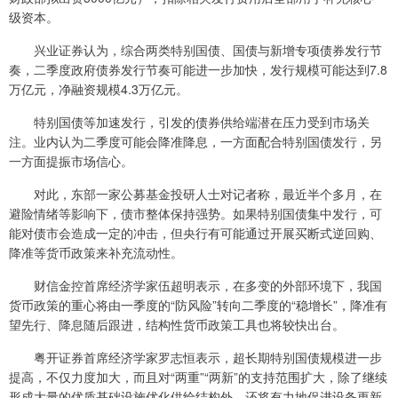
级资本。
兴业证券认为，综合两类特别国债、国债与新增专项债券发行节
奏，二季度政府债券发行节奏可能进一步加快，发行规模可能达到7.8
万亿元，净融资规模4.3万亿元。
特别国债等加速发行，引发的债券供给端潜在压力受到市场关
注。业内认为二季度可能会降准降息，一方面配合特别国债发行，另
一方面提振市场信心。
对此，东部一家公募基金投研人士对记者称，最近半个多月，在
避险情绪等影响下，债市整体保持强势。如果特别国债集中发行，可
能对债市会造成一定的冲击，但央行有可能通过开展买断式逆回购、
降准等货币政策来补充流动性。
财信金控首席经济学家伍超明表示，在多变的外部环境下，我国
货币政策的重心将由一季度的“防风险”转向二季度的“稳增长”，降准有
望先行、降息随后跟进，结构性货币政策工具也将较快出台。
粤开证券首席经济学家罗志恒表示，超长期特别国债规模进一步
提高，不仅力度加大，而且对“两重”“两新”的支持范围扩大，除了继续
形成大量的优质基础设施优化供给结构外，还将有力地促进设备更新