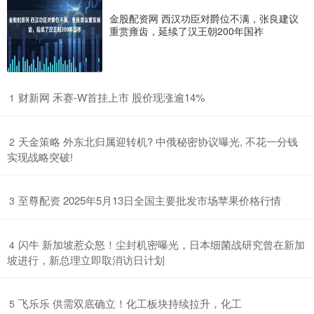
金股配资网 西汉功臣对爵位不满，张良建议
重赏雍齿，延续了汉王朝200年国祚
​财新网 禾赛-W首挂上市 股价现涨逾14%
1
​天金策略 外东北归属迎转机? 中俄秘密协议曝光, 不花一分钱
2
实现战略突破!
​至尊配资 2025年5月13日全国主要批发市场苹果价格行情
3
​闪牛 新加坡惹众怒！尘封机密曝光，日本细菌战研究曾在新加
4
坡进行，新总理立即取消访日计划
​飞乐乐 供需双底确立！化工板块持续拉升，化工
5