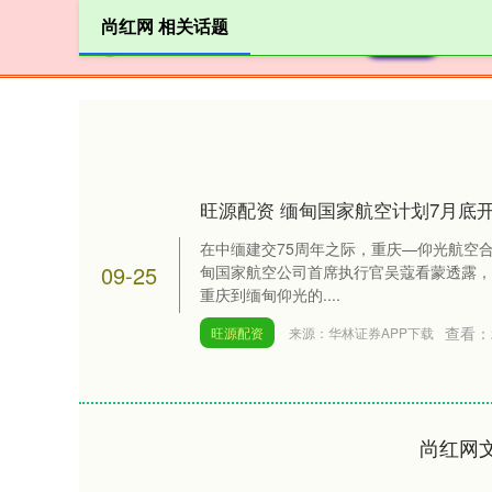
尚红网 相关话题
首页
旺源配资 缅甸国家航空计划7月底
在中缅建交75周年之际，重庆—仰光航空合
09-25
甸国家航空公司首席执行官吴蔻看蒙透露，
重庆到缅甸仰光的....
查看：
旺源配资
来源：华林证券APP下载
尚红网