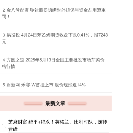
​金八号配资 聆达股份隐瞒对外担保与资金占用遭重
2
罚！
​易投投 4月24日苯乙烯期货收盘下跌0.41%，报7248
3
元
​方圆之道 2025年5月13日全国主要批发市场芹菜价
4
格行情
​财新网 禾赛-W首挂上市 股价现涨逾14%
5
最新文章
芝麻财富 绝平+绝杀！英格兰、比利时队，逆转
1、
晋级