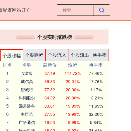
票配资网站开户
个股实时涨跌榜
个股跌幅
个股流入
个股流出
换手率
个股涨幅
排名
名称
最新价
涨幅
换手率
1
N津富
37.49
114.72%
77.46%
2
威尔高
39.83
20.01%
17.76%
3
锴威特
77.82
20.00%
1.17%
4
科翔股份
64.32
20.00%
12.21%
5
蜀道装备
33.61
19.99%
11.69%
6
中巨芯
27.85
19.99%
32.20%
7
广哈通信
19.03
19.99%
5.84%
8
欣天科技
18.02
19.97%
28.44%