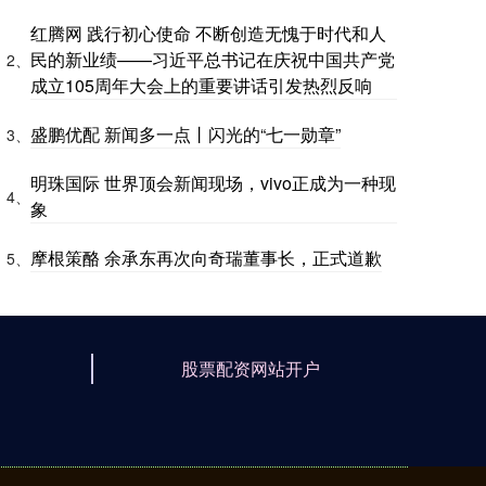
红腾网 践行初心使命 不断创造无愧于时代和人
民的新业绩——习近平总书记在庆祝中国共产党
2、
成立105周年大会上的重要讲话引发热烈反响
盛鹏优配 新闻多一点丨闪光的“七一勋章”
3、
明珠国际 世界顶会新闻现场，vivo正成为一种现
4、
象
摩根策酪 余承东再次向奇瑞董事长，正式道歉
5、
股票配资网站开户