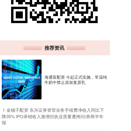
推荐资讯
海通富配资 今起正式实施，常温纯
牛奶中禁止添加复原乳
​金铺子配资 东兴证券资管业务手续费净收入同比下
1
降35% IPO承销收入激增但执业质量遭拷问|券商半年
报