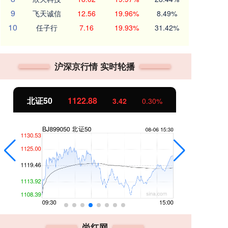
9
飞天诚信
12.56
19.96%
8.49%
10
任子行
7.16
19.93%
31.42%
沪深京行情 实时轮播
北证50
1122.88
创
3.42
0.30%
尚红网