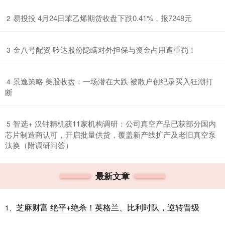
​易投投 4月24日苯乙烯期货收盘下跌0.41%，报7248元
2
​金八号配资 聆达股份隐瞒对外担保与资金占用遭重罚！
3
​景逸策略 美股收盘：一场潜在大跌 被散户创纪录买入狂潮打
4
断
​智选+ 汉钟精机获11家机构调研：公司真空产品已获部分国内
5
芯片制造商认可，开启批量供货，覆盖新产线扩产及老旧真空泵
汰换（附调研问答）
最新文章
芝麻财富 绝平+绝杀！英格兰、比利时队，逆转晋级
1、