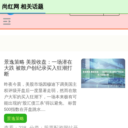
尚红网 相关话题
景逸策略 美股收盘：一场潜在
大跌 被散户创纪录买入狂潮打
断
昨夜今晨，美股市场因穆迪下调美国主
权评级开盘后一度显著走弱，然而在散
户大军的买入狂潮下，一场本来极有可
能出现的“股汇债三杀”得以避免。 标普
500指数在开盘跳水....
景逸策略
查看：
238
分类：
股票配资网站开