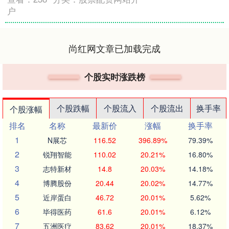
户
尚红网文章已加载完成
个股实时涨跌榜
个股跌幅
个股流入
个股流出
换手率
个股涨幅
排名
名称
最新价
涨幅
换手率
1
N展芯
116.52
396.89%
79.39%
2
锐翔智能
110.02
20.21%
16.80%
3
志特新材
14.8
20.03%
14.18%
4
博腾股份
20.44
20.02%
14.77%
5
近岸蛋白
46.72
20.01%
5.62%
6
毕得医药
61.6
20.01%
6.12%
7
五洲医疗
83.62
20.01%
18.37%