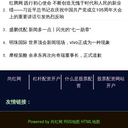
红腾网 践行初心使命 不断创造无愧于时代和人民的新业
绩——习近平总书记在庆祝中国共产党成立105周年大会
2、
上的重要讲话引发热烈反响
盛鹏优配 新闻多一点丨闪光的“七一勋章”
3、
明珠国际 世界顶会新闻现场，vivo正成为一种现象
4、
摩根策酪 余承东再次向奇瑞董事长，正式道歉
5、
尚红网
杠杆配资开户
什么是股票配
股票配资网站
资
开户
友情链接：
Powered by
尚红网
RSS地图
HTML地图