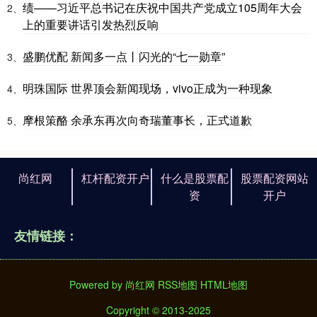
绩——习近平总书记在庆祝中国共产党成立105周年大会
2、
上的重要讲话引发热烈反响
盛鹏优配 新闻多一点丨闪光的“七一勋章”
3、
明珠国际 世界顶会新闻现场，vivo正成为一种现象
4、
摩根策酪 余承东再次向奇瑞董事长，正式道歉
5、
尚红网
杠杆配资开户
什么是股票配
股票配资网站
资
开户
友情链接：
Powered by
尚红网
RSS地图
HTML地图
Copyright
© 2013-2025