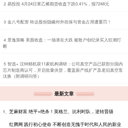
​易投投 4月24日苯乙烯期货收盘下跌0.41%，报7248元
2
​金八号配资 聆达股份隐瞒对外担保与资金占用遭重罚！
3
​景逸策略 美股收盘：一场潜在大跌 被散户创纪录买入狂潮打
4
断
​智选+ 汉钟精机获11家机构调研：公司真空产品已获部分国内
5
芯片制造商认可，开启批量供货，覆盖新产线扩产及老旧真空泵
汰换（附调研问答）
最新文章
芝麻财富 绝平+绝杀！英格兰、比利时队，逆转晋级
1、
红腾网 践行初心使命 不断创造无愧于时代和人民的新业