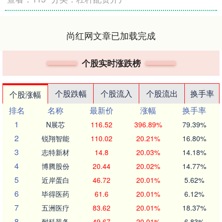
尚红网文章已加载完成
个股实时涨跌榜
个股跌幅
个股流入
个股流出
换手率
个股涨幅
排名
名称
最新价
涨幅
换手率
1
N展芯
116.52
396.89%
79.39%
2
锐翔智能
110.02
20.21%
16.80%
3
志特新材
14.8
20.03%
14.18%
4
博腾股份
20.44
20.02%
14.77%
5
近岸蛋白
46.72
20.01%
5.62%
6
毕得医药
61.6
20.01%
6.12%
7
五洲医疗
83.62
20.01%
18.37%
8
耐科装备
49.67
20.01%
6.83%