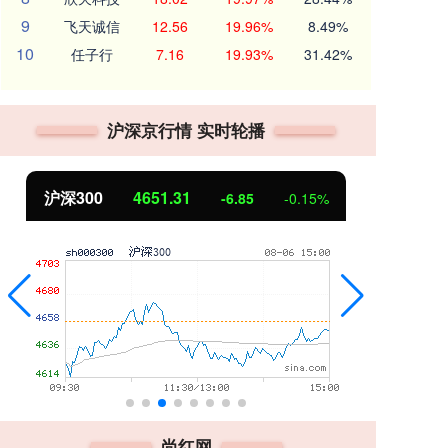
9
飞天诚信
12.56
19.96%
8.49%
10
任子行
7.16
19.93%
31.42%
沪深京行情 实时轮播
北证50
1122.88
创
3.42
0.30%
尚红网