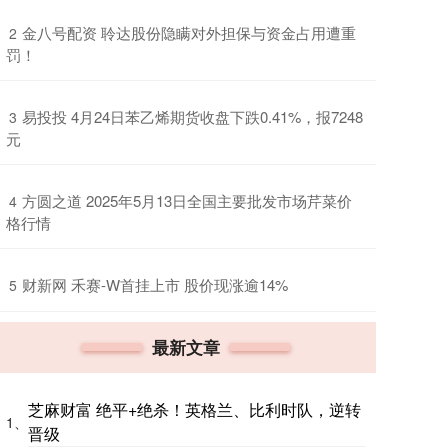
​金八号配资 聆达股份隐瞒对外担保与资金占用遭重
2
罚！
​易投投 4月24日苯乙烯期货收盘下跌0.41%，报7248
3
元
​方圆之道 2025年5月13日全国主要批发市场芹菜价
4
格行情
​财新网 禾赛-W首挂上市 股价现涨逾14%
5
最新文章
芝麻财富 绝平+绝杀！英格兰、比利时队，逆转
1、
晋级