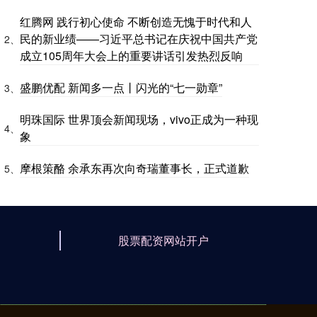
红腾网 践行初心使命 不断创造无愧于时代和人
民的新业绩——习近平总书记在庆祝中国共产党
2、
成立105周年大会上的重要讲话引发热烈反响
盛鹏优配 新闻多一点丨闪光的“七一勋章”
3、
明珠国际 世界顶会新闻现场，vivo正成为一种现
4、
象
摩根策酪 余承东再次向奇瑞董事长，正式道歉
5、
股票配资网站开户