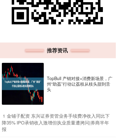
推荐资讯
TopBull 产销对接+消费新场景，广
州“助荔”行动让荔枝从枝头甜到舌
头
​金铺子配资 东兴证券资管业务手续费净收入同比下
1
降35% IPO承销收入激增但执业质量遭拷问|券商半年
报