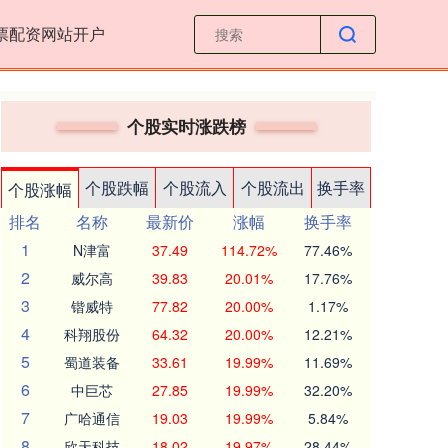
票配资网站开户
个股实时涨跌榜
个股跌幅
个股流入
个股流出
换手率
个股涨幅
排名
名称
最新价
涨幅
换手率
1
N津富
37.49
114.72%
77.46%
2
威尔高
39.83
20.01%
17.76%
3
锴威特
77.82
20.00%
1.17%
4
科翔股份
64.32
20.00%
12.21%
5
蜀道装备
33.61
19.99%
11.69%
6
中巨芯
27.85
19.99%
32.20%
7
广哈通信
19.03
19.99%
5.84%
8
欣天科技
18.02
19.97%
28.44%