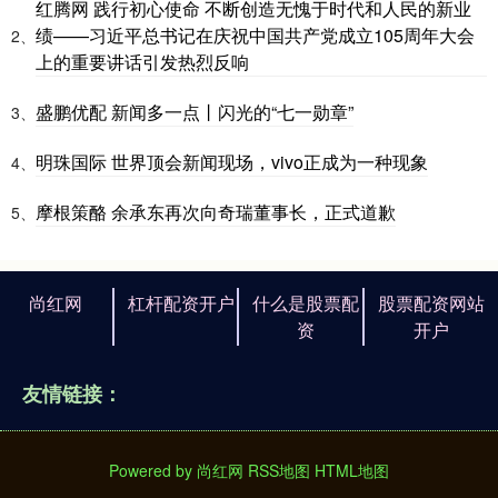
红腾网 践行初心使命 不断创造无愧于时代和人民的新业
绩——习近平总书记在庆祝中国共产党成立105周年大会
2、
上的重要讲话引发热烈反响
盛鹏优配 新闻多一点丨闪光的“七一勋章”
3、
明珠国际 世界顶会新闻现场，vivo正成为一种现象
4、
摩根策酪 余承东再次向奇瑞董事长，正式道歉
5、
尚红网
杠杆配资开户
什么是股票配
股票配资网站
资
开户
友情链接：
Powered by
尚红网
RSS地图
HTML地图