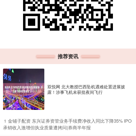
推荐资讯
双悦网 北大教授巴西坠机遇难处置进展披
露！涉事飞机未获批夜间飞行
​金铺子配资 东兴证券资管业务手续费净收入同比下降35% IPO
1
承销收入激增但执业质量遭拷问|券商半年报