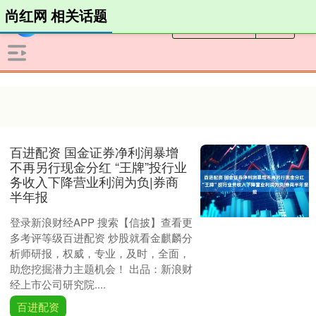
尚红网 相关话题
百进配资 国金证券净利润暴增
不再另行现金分红 “王牌”投行业
务收入下降营业利润为负|券商
半年报
登录新浪财经APP 搜索【信披】查看更
多考评等级百进配资 炒股就看金麒麟分
析师研报，权威，专业，及时，全面，
助您挖掘潜力主题机会！ 出品：新浪财
经上市公司研究院....
百进配资