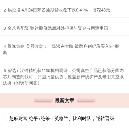
​易投投 4月24日苯乙烯期货收盘下跌0.41%，报7248元
2
​金八号配资 聆达股份隐瞒对外担保与资金占用遭重罚！
3
​景逸策略 美股收盘：一场潜在大跌 被散户创纪录买入狂潮打
4
断
​智选+ 汉钟精机获11家机构调研：公司真空产品已获部分国内
5
芯片制造商认可，开启批量供货，覆盖新产线扩产及老旧真空泵
汰换（附调研问答）
最新文章
芝麻财富 绝平+绝杀！英格兰、比利时队，逆转晋级
1、